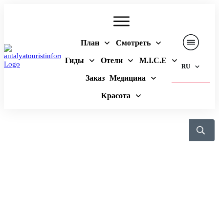
План
Смотреть
Гиды
Отели
M.I.C.E
RU
Заказ
Медицина
Красота