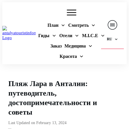
План
Смотреть
Гиды
Отели
M.I.C.E
RU
Заказ
Медицина
Красота
Пляж Лара в Анталии:
путеводитель,
достопримечательности и
советы
Last Updated on
February 13, 2024