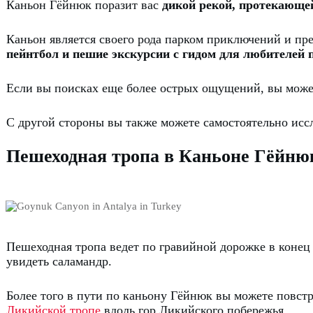
Каньон Гёйнюк поразит вас
дикой рекой, протекающе
Каньон является своего рода парком приключений и пр
пейнтбол и пешие экскурсии с гидом для любителей
Если вы поисках еще более острых ощущений, вы може
С другой стороны вы также можете самостоятельно исс
Пешеходная тропа в Каньоне Гёйню
Пешеходная тропа ведет по гравийной дорожке в конец 
увидеть саламандр.
Более того в пути по каньону Гёйнюк вы можете повс
Ликийской тропе
вдоль гор Ликийского побережья.