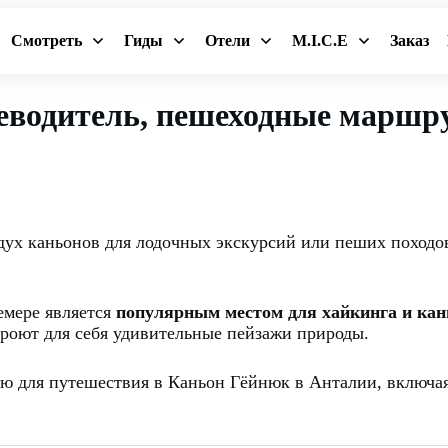
Смотреть
Гиды
Отели
M.I.C.E
Заказ
еводитель, пешеходные маршр
дух каньонов для лодочных экскурсий или пеших походо
емере является
популярным местом для хайкинга и кан
ткроют для себя удивительные пейзажи природы.
ю для путешествия в Каньон Гёйнюк в Анталии, включая