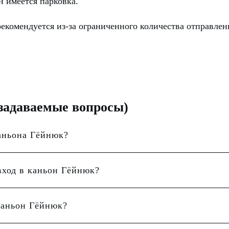
н имеется парковка.
рекомендуется из-за ограниченного количества отправл
задаваемые вопросы)
аньона Гёйнюк?
вход в каньон Гёйнюк?
каньон Гёйнюк?