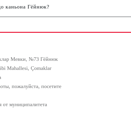
до каньона Гёйнюк?
аклар Мевки, №73 Гёйнюк
bi Mahallesi, Çomaklar
a
оты, пожалуйста, посетите
я от муниципалитета