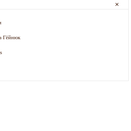
и
на Гёйнюк
s