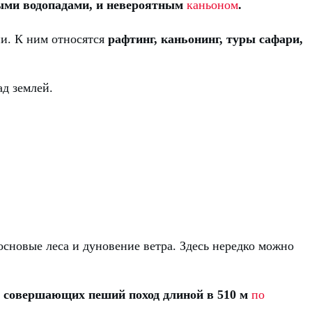
ыми водопадами, и невероятным
каньоном
.
ии. К ним относятся
рафтинг, каньонинг, туры сафари,
ад землей.
основые леса и дуновение ветра. Здесь нередко можно
, совершающих пеший поход длиной в 510 м
по