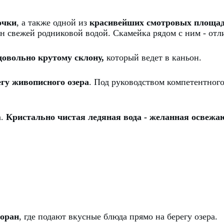
очки
, а также одной из
красивейших смотровых площа
 свежей родниковой водой. Скамейка рядом с ним - отли
довольно крутому склону,
который ведет в каньон.
гу живописного озера
. Под руководством компетентног
а.
Кристально чистая ледяная вода - желанная освежа
торан
, где подают вкусные блюда прямо на берегу озера.