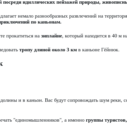
й посреди идиллических пейзажей природы, живописн
едлагает немало разнообразных развлечений на территор
 приключений по каньонам.
те прокатиться на
зиплайне
, который находится в 40 м н
ледовать
тропу длиной около 3 км
в каньоне Гёйнюк.
к
долины и в каньон. Вас будут сопровождать шум реки, с
тречать "единомышленников", а именно
группы туристов