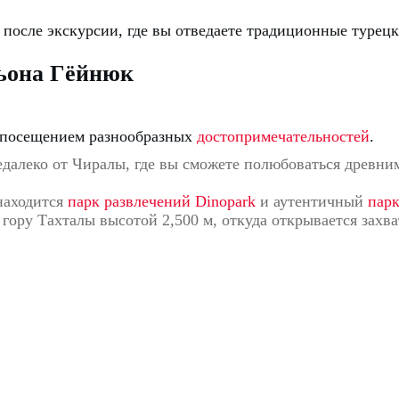
л
после экскурсии, где вы отведаете традиционные турецк
ьона Гёйнюк
с посещением разнообразных
достопримечательностей
.
далеко от Чиралы, где вы сможете полюбоваться древни
 находится
парк развлечений Dinopark
и аутентичный
пар
 гору Тахталы высотой 2,500 м, откуда открывается зах