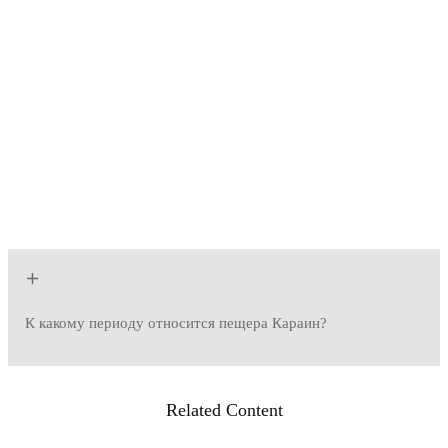
К какому периоду относится пещера Караин?
Related Content