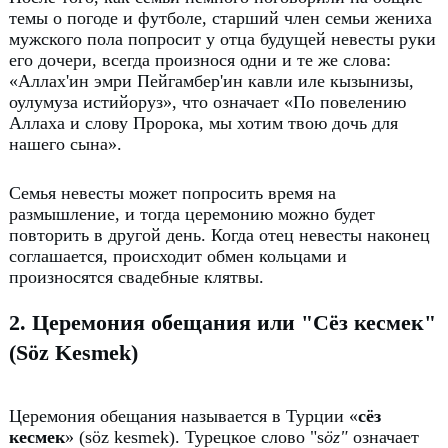
темы о погоде и футболе, старший член семьи жениха
мужского пола попросит у отца будущей невесты руки
его дочери, всегда произнося одни и те же слова:
«Аллах'ин эмри Пейгамбер'ин кавли иле кызынизы,
оулумуза истийоруз», что означает «По повелению
Аллаха и слову Пророка, мы хотим твою дочь для
нашего сына».
Семья невесты может попросить время на
размышление, и тогда церемонию можно будет
повторить в другой день.
Когда отец невесты наконец
соглашается, происходит обмен кольцами и
произносятся свадебные клятвы.
2. Церемония обещания или "Сёз кесмек"
(Söz Kesmek)
Церемония обещания называется в Турции «
сёз
кесмек
» (söz kesmek).
Турецкое слово "s
öz"
означает