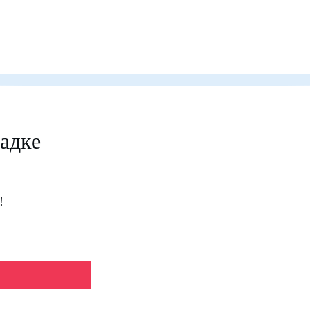
адке
!