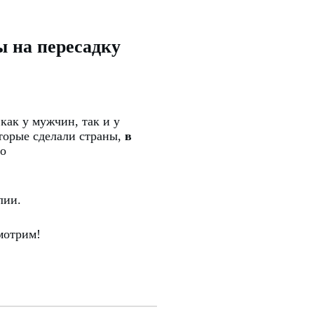
ы на пересадку
ак у мужчин, так и у
торые сделали страны,
в
во
алии.
мотрим!