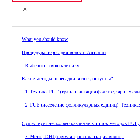
What you should know
Процедура пересадки волос в Анталии
Выберите свою клинику
Какие методы пересадки волос доступны?
1. Техника FUT (трансплантация фолликулярных еди
2. FUE (иссечение фолликулярных единиц). Техника:
Существует несколько различных типов методов FUE, 
3. Метод DHI (прямая трансплантация волос).