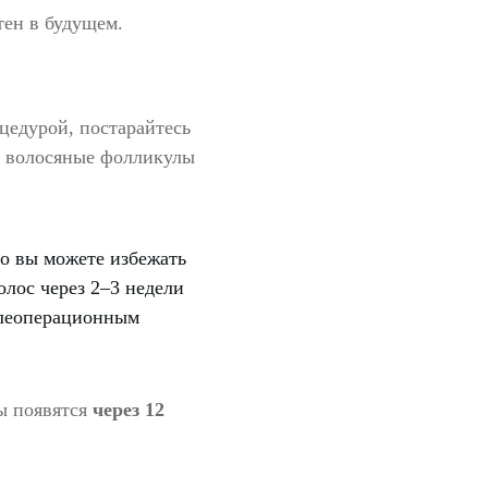
тен в будущем.
цедурой, постарайтесь
ь волосяные фолликулы
го вы можете избежать
лос через 2–3 недели
слеоперационным
ты появятся
через 12