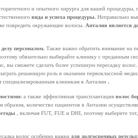
торитетного и опытного хирурга для вашей процедуры, 
стественного
вида и успеха процедуры.
Неправильно вы
аже повредить окружающие волосы.
Анталия является д
 делу персоналом.
Также важно обратить внимание на п
поэтому обязательно выбирайте клинику с преданным св
ас, вы сможете сделать более успешную пересадку волос
сыграть решающую роль в оказании первоклассной мед
 специализированным клиникам в Анталии
.
ностями:
а также эффективная
трансплантация
волос бо
м образом, количество пациентов в Анталии осуществля
етоды
, включая FUT, FUE и DHI, поэтому выберите тот
есадка волос особенно важна
для долгосрочных результ