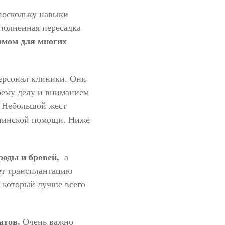
поскольку навыки
полненная пересадка
омом для многих
ерсонал клиники.
Они
оему делу и вниманием
.
Небольшой жест
ицинской помощи.
Ниже
роды и бровей,
а
ет трансплантацию
, который лучше всего
атов.
Очень важно