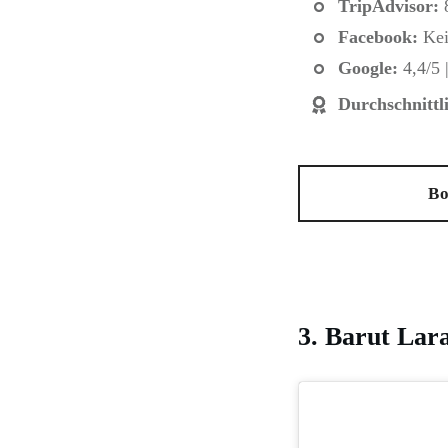
TripAdvisor:
8
Facebook:
Kei
Google:
4,4/5 
Durchschnittl
Bo
3. Barut Lara