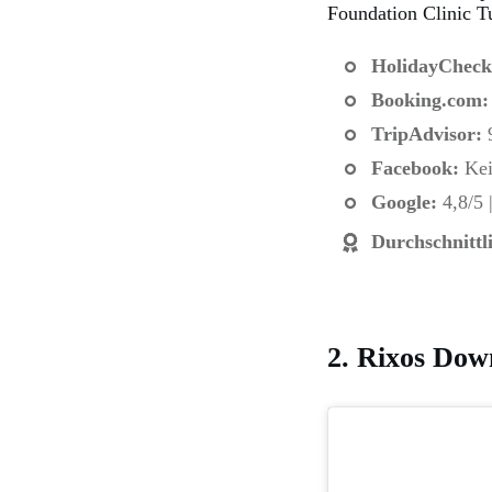
Foundation Clinic T
HolidayCheck
Booking.com
:
TripAdvisor:
9
Facebook:
Kei
Google:
4,8/5 
Durchschnittl
2. Rixos Dow