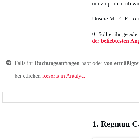
um zu prüfen, ob wi
Unsere M.I.C.E. Reis
✈︎ Solltet ihr gerad
der
beliebtesten An
Falls ihr
Buchungsanfragen
habt oder
von ermäßigten
bei etlichen
Resorts in Antalya.
1. Regnum Ca