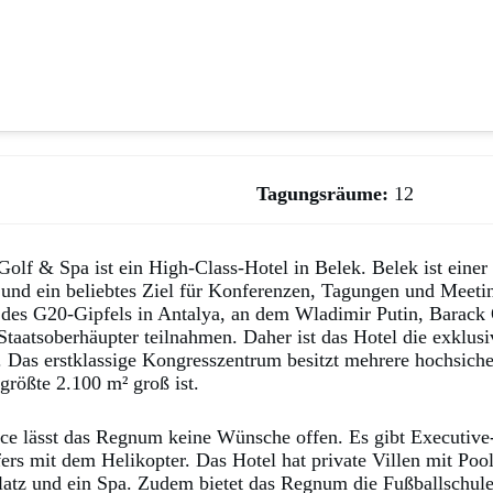
Tagungsr
äume
:
12
lf & Spa ist ein High-Class-Hotel in Belek. Belek ist einer 
 und ein beliebtes Ziel für Konferenzen, Tagungen und Meet
des G20-Gipfels in Antalya, an dem Wladimir Putin, Barack
taatsoberhäupter teilnahmen. Daher ist das Hotel die exklusi
 Das erstklassige Kongresszentrum besitzt mehrere hochsic
größte 2.100 m² groß ist.
ce lässt das Regnum keine Wünsche offen. Es gibt Executive-
fers mit dem Helikopter. Das Hotel hat private Villen mit Poo
atz und ein Spa. Zudem bietet das Regnum die Fußballschul