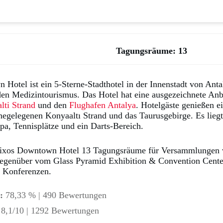
Tagungsr
äume: 13
otel ist ein 5-Sterne-Stadthotel in der Innenstadt von Antal
 den Medizintourismus. Das Hotel hat eine ausgezeichnete An
lti Strand
und den
Flughafen Antalya
. Hotelgäste genießen e
egelegenen Konyaaltı Strand und das Taurusgebirge. Es liegt 
pa, Tennisplätze und ein Darts-Bereich.
Rixos Downtown Hotel 13 Tagungsräume für Versammlungen 
gegenüber vom Glass Pyramid Exhibition & Convention Cente
r Konferenzen.
:
78,33 % | 490 Bewertungen
8,1/10 | 1292 Bewertungen