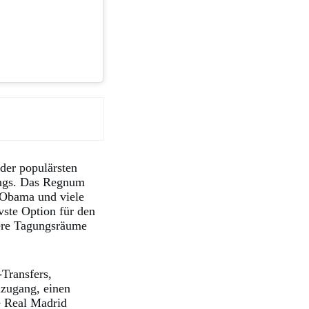
der populärsten
ings. Das Regnum
 Obama und viele
vste Option für den
here Tagungsräume
Transfers,
lzugang, einen
e Real Madrid