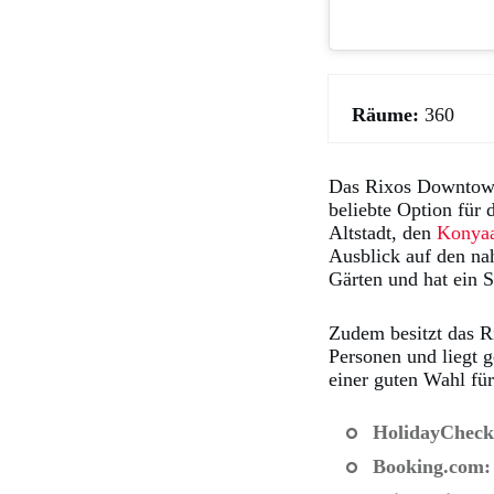
R
äume
:
360
Das Rixos Downtown H
beliebte Option für
Altstadt, den
Konyaa
Ausblick auf den nah
Gärten und hat ein S
Zudem besitzt das 
Personen und liegt 
einer guten Wahl fü
HolidayCheck
Booking.com
: