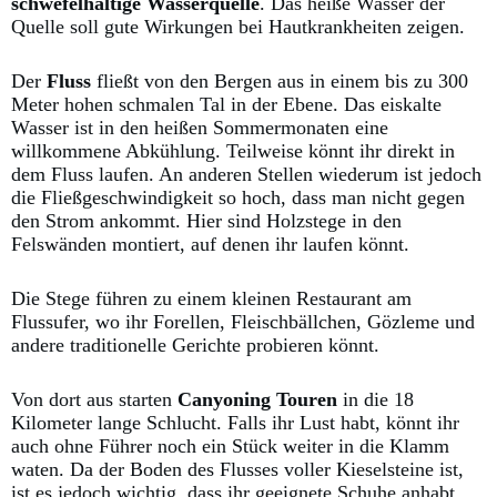
schwefelhaltige Wasserquelle
. Das heiße Wasser der
Quelle soll gute Wirkungen bei Hautkrankheiten zeigen.
Der
Fluss
fließt von den Bergen aus in einem bis zu 300
Meter hohen schmalen Tal in der Ebene. Das eiskalte
Wasser ist in den heißen Sommermonaten eine
willkommene Abkühlung. Teilweise könnt ihr direkt in
dem Fluss laufen. An anderen Stellen wiederum ist jedoch
die Fließgeschwindigkeit so hoch, dass man nicht gegen
den Strom ankommt. Hier sind Holzstege in den
Felswänden montiert, auf denen ihr laufen könnt.
Die Stege führen zu einem kleinen Restaurant am
Flussufer, wo ihr Forellen, Fleischbällchen, Gözleme und
andere traditionelle Gerichte probieren könnt.
Von dort aus starten
Canyoning Touren
in die 18
Kilometer lange Schlucht. Falls ihr Lust habt, könnt ihr
auch ohne Führer noch ein Stück weiter in die Klamm
waten. Da der Boden des Flusses voller Kieselsteine ist,
ist es jedoch wichtig, dass ihr geeignete Schuhe anhabt.